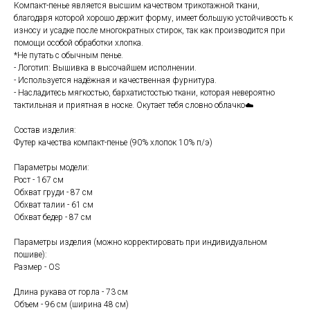
Компакт-пенье является высшим качеством трикотажной ткани,
благодаря которой хорошо держит форму, имеет большую устойчивость к
износу и усадке после многократных стирок, так как производится при
помощи особой обработки хлопка.
*Не путать с обычным пенье.
- Логотип: Вышивка в высочайшем исполнении.
- Используется надёжная и качественная фурнитура.
- Насладитесь мягкостью, бархатистостью ткани, которая невероятно
тактильная и приятная в носке. Окутает тебя словно облачко☁️
Состав изделия:
Футер качества компакт-пенье (90% хлопок 10% п/э)
Параметры модели:
Рост - 167 см
Обхват груди - 87 см
Обхват талии - 61 см
Обхват бедер - 87 см
Параметры изделия (можно корректировать при индивидуальном
пошиве):
Размер - OS
Длина рукава от горла - 73 см
Объем - 96 см (ширина 48 см)