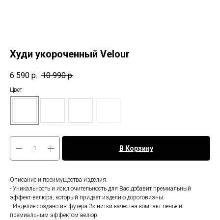
Худи укороченный Velour
6 590
р.
10 990
р.
Цвет
В Корзину
Описание и преимущества изделия:
- Уникальность и исключительность для Вас добавит премиальный
эффект-велюра, который придаёт изделию дороговизны.
- Изделие создано из футера 3х нитки качества компакт-пенье и
премиальным эффектом велюр.