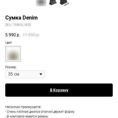
Сумка Denim
SKU:
7MBOL1835
5 990
р.
11 990
р.
Цвет
Размер
В Корзину
Несколько преимуществ:
- Очень плотная джинса отлично держит форму
- В комплекте имеется ремень