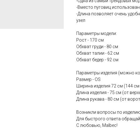
-Одна из самый трендовых мо
-Вместо пуговиц использован
-Длина позволяет очень удобн
узел
Параметры модели:
Рост - 170 см
Обхват груди - 80 см
Обхват талии - 62 см
Обхват бедер - 92 см
Параметры изделия (можно ко
Размер - OS
Ширина изделия 72 см (144 см
Длина изделия - 75 см (от вер
Длина рукава - 80 см (от воро
Возникли вопросы по издели
Для быстрого ответа обращай
С любовью, Malbec!