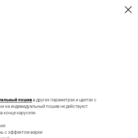
уальный пошив
в других параметрах и цветах с
ки на индивидуальный пошив не действуют.
в конце карусели.
ия:
нь с эффектом варки