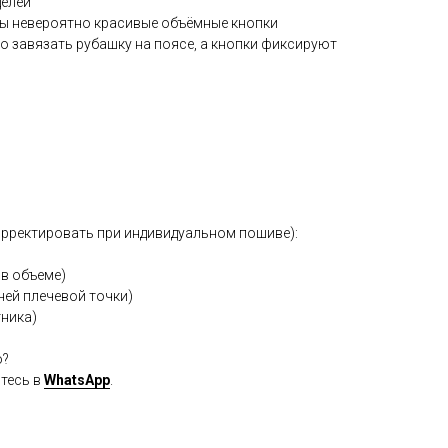
делей
ы невероятно красивые объёмные кнопки
о завязать рубашку на поясе, а кнопки фиксируют
рректировать при индивидуальном пошиве):
 в объеме)
хней плечевой точки)
тника)
ю?
тесь в
WhatsApp
.