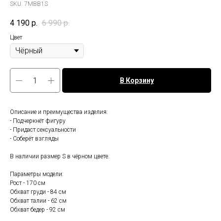
SKU:
7MBB1S
4 190
р.
6 990
р.
Цвет
В Корзину
Описание и преимущества изделия:
- Подчеркнёт фигуру
- Придаст сексуальности
- Соберёт взгляды
В наличии размер S в чёрном цвете.
Параметры модели:
Рост - 170 см
Обхват груди - 84 см
Обхват талии - 62 см
Обхват бедер - 92 см