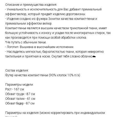
Описание и преимущества изделия:
- Уникальность и исключительность для Вас добавит премиальный
эффект-велюр, который придаёт изделию дороговизны.
- Изделие создано из фужера 3хнитки качества компакт-пенье и
премиальным эффектом велюр.
Компакт-пенье является высшим качеством трикотажной ткани, имеет
большую устойчивость к износу и усадке после многократных стирок, так
как производится при помощи особой обработки хлопка.
*Не путать с обычным пенье.
- Логотип: Вышивка в высочайшем исполнении.
- Насладитесь мягкостью, бархатистостью ткани, которая невероятно
тактильная и приятная в носке. Окутает тебя словно облачко☁️
Состав изделия:
Футер качества компакт-пенье (90% хлопок 10% п/э)
Параметры модели:
Рост - 167 см
Обхват груди - 87 см
Обхват талии - 61 см
Обхват бедер - 87 см
Параметры на изделия (можно корректировать при индивидуальном