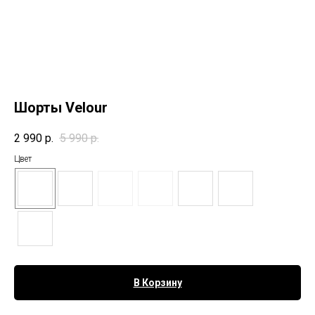
Шорты Velour
2 990
р.
5 990
р.
Цвет
В Корзину